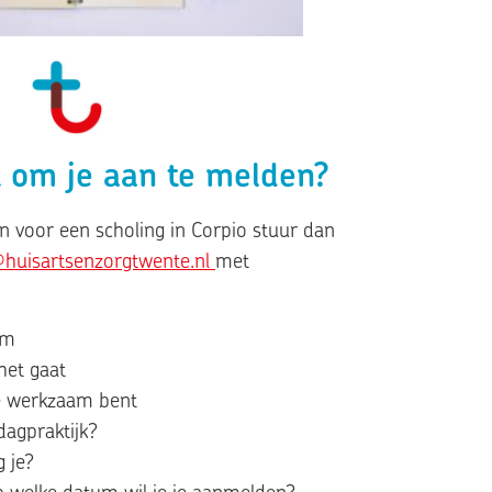
kt om je aan te melden?
en voor een scholing in Corpio stuur dan
huisartsenzorgtwente.nl
met
am
het gaat
je werkzaam bent
 dagpraktijk?
g je?
p welke datum wil je je aanmelden?