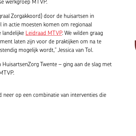
tse werkgroep MTVP.
graal Zorgakkoord) door de huisartsen in
el in actie moesten komen om regionaal
 landelijke
Leidraad MTVP
. We wilden graag
ent laten zijn voor de praktijken om na te
tendig mogelijk wordt,” Jessica van Tol.
n HuisartsenZorg Twente – ging aan de slag met
 MTVP.
 neer op een combinatie van interventies die