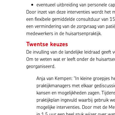
eventueel uitbreiding van personele capa
Door inzet van deze interventies wordt het 
een flexibele gemiddelde consultduur van 15 m
een vermindering van de zorgvraag van patië
medewerkers in de huisartsenpraktijk.
Twentse keuzes
De invulling van de landelijke leidraad geeft
Om te weten wat er leeft onder de huisarts
georganiseerd.
Anja van Kempen: “In kleine groepjes 
praktijkmanagers met elkaar gediscussi
kansen en mogelijkheden zagen. Tijden
praktijkplan ingevuld waarbij gebruik 
mogelijke interventies. Door met de M
in 1,5 uur een heel stuk wijzer over wat 